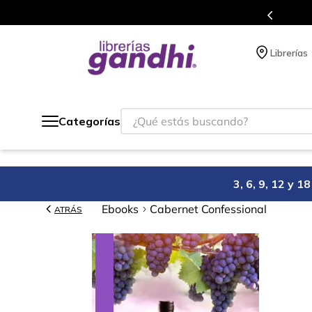
s en el que acumulas puntos en cada compra.
Librerías
¿Qué estás buscando?
Categorías
3, 6, 9, 12 y 
Ebooks
Cabernet Confessional
ATRÁS