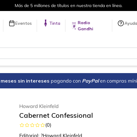
Más de 5 millones de títulos en nuestra tienda en línea.
Radio
Eventos
Tinta
Ayud
Gandhi
18 meses sin intereses
pagando con
PayPal
en compras mín
Howard Kleinfeld
Cabernet Confessional
(
0
)
Editorial:
?Howard Kleinfeld