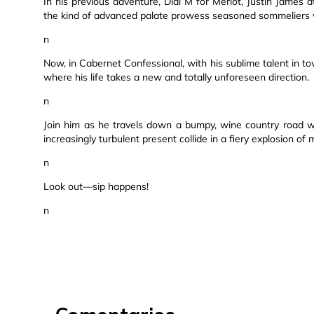
In his previous adventure, Dial M for Merlot, Justin James 
the kind of advanced palate prowess seasoned sommeliers 
n
Now, in Cabernet Confessional, with his sublime talent in to
where his life takes a new and totally unforeseen direction.
n
Join him as he travels down a bumpy, wine country road wh
increasingly turbulent present collide in a fiery explosion of
n
Look out—sip happens!
n