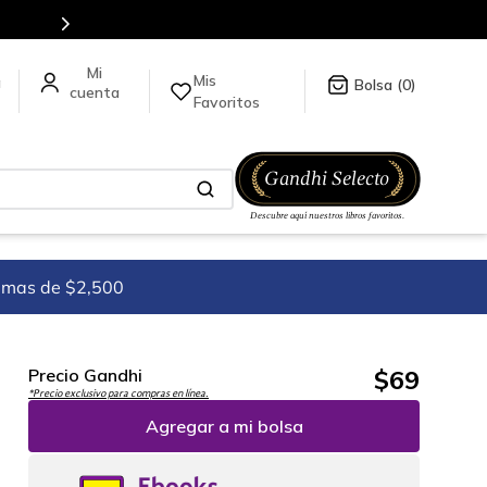
Mis
a
0
Favoritos
imas de $2,500
$
69
Precio Gandhi
*Precio exclusivo para compras en línea.
Agregar a mi bolsa