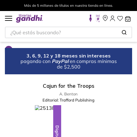
Más de 5 millones de títulos en nuestra tienda en línea.
¿Qué estás buscando?
3, 6, 9, 12 y 18 meses sin intereses
pagando con
PayPal
en compras mínimas
de $2,500
Cajun for the Troops
A. Benton
Editorial:
Trafford Publishing
Digital