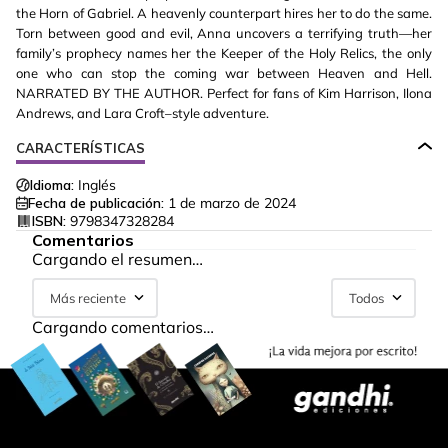
the Horn of Gabriel. A heavenly counterpart hires her to do the same.
Torn between good and evil, Anna uncovers a terrifying truth—her
family’s prophecy names her the Keeper of the Holy Relics, the only
one who can stop the coming war between Heaven and Hell.
NARRATED BY THE AUTHOR. Perfect for fans of Kim Harrison, Ilona
Andrews, and Lara Croft–style adventure.
CARACTERÍSTICAS
Idioma:
Inglés
Fecha de publicación:
1 de marzo de 2024
ISBN:
9798347328284
Comentarios
Cargando el resumen…
Más reciente
Todos
Cargando comentarios…