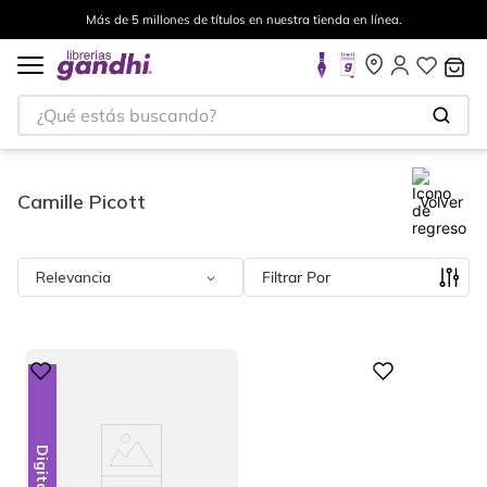
s en nuestra tienda en línea.
Envíos a todo el mundo, para
¿Qué estás buscando?
Camille Picott
Volver
Relevancia
Filtrar
Digital
Digital