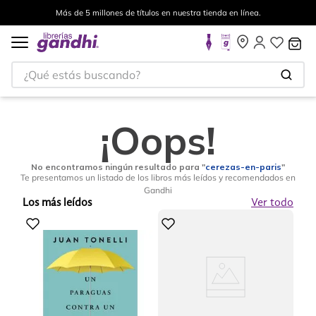
Más de 5 millones de títulos en nuestra tienda en línea.
¿Qué estás buscando?
¡Oops!
No encontramos ningún resultado para "
cerezas-en-paris
"
Te presentamos un listado de los libros más leídos y recomendados en
Gandhi
Los más leídos
Ver todo