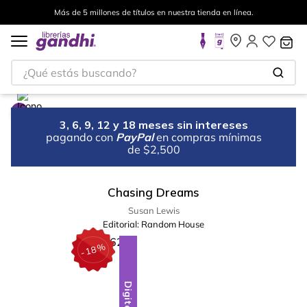
Más de 5 millones de títulos en nuestra tienda en línea.
¿Qué estás buscando?
3, 6, 9, 12 y 18 meses sin intereses
pagando con
PayPal
en compras mínimas
de $2,500
Chasing Dreams
Susan Lewis
Editorial:
Random House
%
18
-
Digital