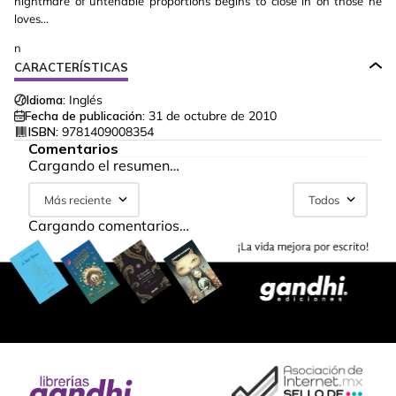
nightmare of untenable proportions begins to close in on those he
loves...
n
CARACTERÍSTICAS
Idioma:
Inglés
Fecha de publicación:
31 de octubre de 2010
ISBN:
9781409008354
Comentarios
Cargando el resumen…
Más reciente
Todos
Cargando comentarios…