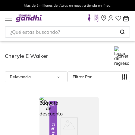
Más de 5 millones de títulos en nuestra tienda en línea.
¿Qué estás buscando?
Cheryle E Walker
Volver
Relevancia
Filtrar
%
28
-
Digital