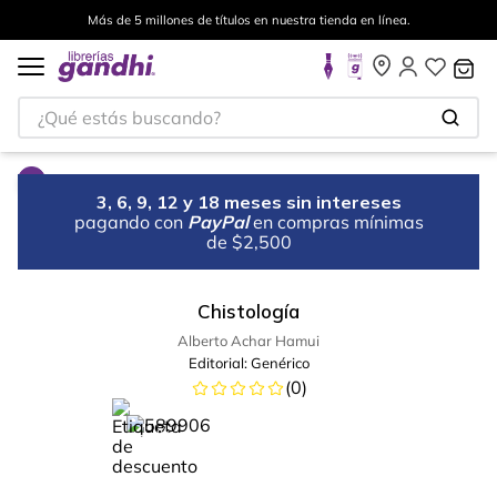
Más de 5 millones de títulos en nuestra tienda en línea.
¿Qué estás buscando?
3, 6, 9, 12 y 18 meses sin intereses
pagando con
PayPal
en compras mínimas
de $2,500
Chistología
Alberto Achar Hamui
Editorial:
Genérico
(
0
)
%
80
-