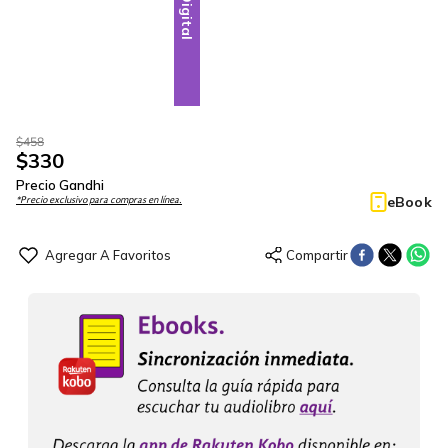
Digital
$
458
$
330
Precio Gandhi
eBook
*Precio exclusivo para compras en línea.