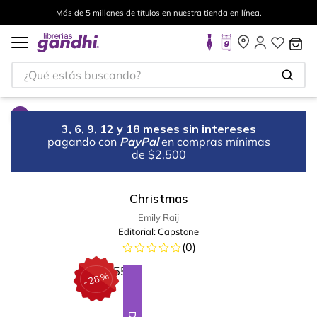
Más de 5 millones de títulos en nuestra tienda en línea.
¿Qué estás buscando?
3, 6, 9, 12 y 18 meses sin intereses
pagando con
PayPal
en compras mínimas
de $2,500
Christmas
Emily Raij
Editorial:
Capstone
(
0
)
%
28
-