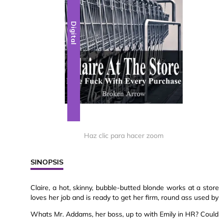
Digital
Haz clic para hacer zoom
SINOPSIS
Claire, a hot, skinny, bubble-butted blonde works at a stor
loves her job and is ready to get her firm, round ass used by
Whats Mr. Addams, her boss, up to with Emily in HR? Could th