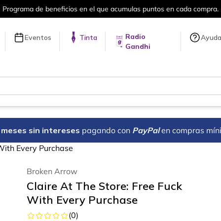
el que acumulas puntos en cada compra.
Radio
Eventos
Tinta
Ayud
Gandhi
18 meses sin intereses
pagando con
PayPal
en compras mín
 With Every Purchase
Broken Arrow
Claire At The Store: Free Fuck
With Every Purchase
(
0
)