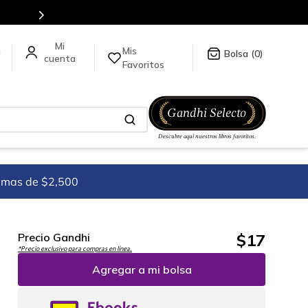
Más de 5 millones de títulos en nuestra tienda en línea.
Mis
a
0
Favoritos
imas de $2,500
$
17
Precio Gandhi
*Precio exclusivo para compras en línea.
Agregar a mi bolsa