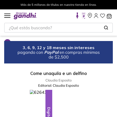
Más de 5 millones de títulos en nuestra tienda en línea.
¿Qué estás buscando?
3, 6, 9, 12 y 18 meses sin intereses
pagando con
PayPal
en compras mínimas
de $2,500
Come unaquila e un delfino
Claudia Esposito
Editorial:
Claudia Esposito
Digital