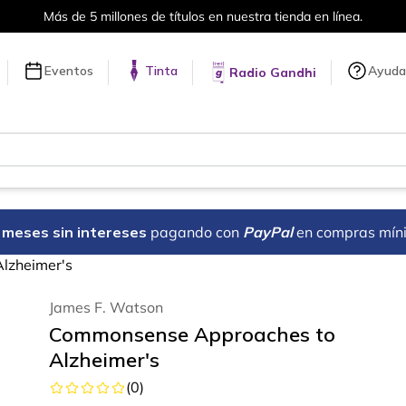
Más de 5 millones de títulos en nuestra tienda en línea.
Eventos
Tinta
Ayuda
Radio Gandhi
18 meses sin intereses
pagando con
PayPal
en compras mín
lzheimer's
James F. Watson
Commonsense Approaches to
Alzheimer's
(
0
)