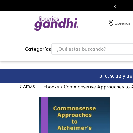
s en el que acumulas puntos en cada compra.
Librerías
¿Qué estás buscando?
Categorías
3, 6, 9, 12 y 
Ebooks
Commonsense Approaches to A
ATRÁS