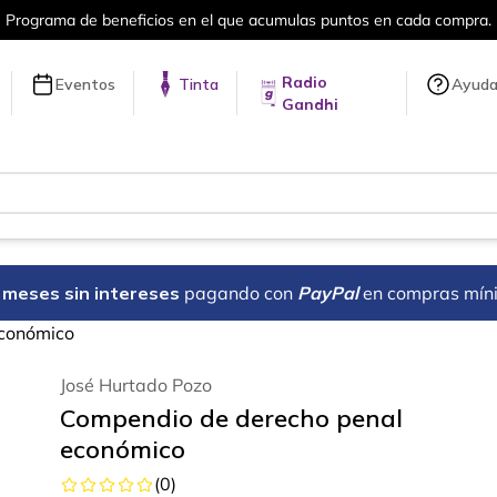
Programa de beneficios en el que acumulas puntos en cada compra.
Radio
Eventos
Tinta
Ayud
Gandhi
18 meses sin intereses
pagando con
PayPal
en compras mín
económico
José Hurtado Pozo
Compendio de derecho penal
económico
(
0
)