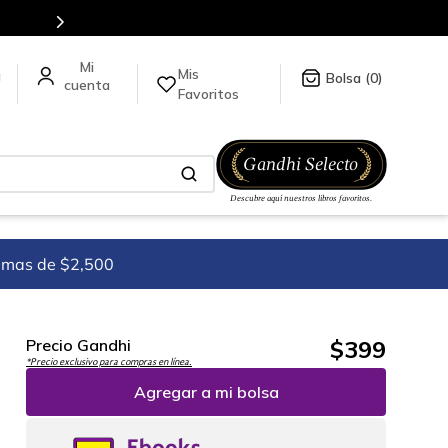
Mis
a
0
Favoritos
imas de $2,500
$
399
Precio Gandhi
*Precio exclusivo para compras en línea.
Agregar a mi bolsa