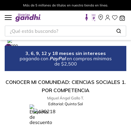
Más de 5 millones de títulos en nuestra tienda en línea.
¿Qué estás buscando?
3, 6, 9, 12 y 18 meses sin intereses
pagando con
PayPal
en compras mínimas
de $2,500
CONOCER MI COMUNIDAD: CIENCIAS SOCIALES 1.
POR COMPETENCIA
Miguel Ángel Gallo T.
Editorial:
Quinto Sol
%
13
-