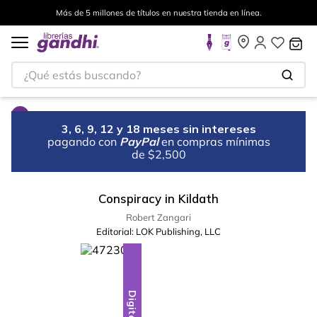
Más de 5 millones de títulos en nuestra tienda en línea.
¿Qué estás buscando?
3, 6, 9, 12 y 18 meses sin intereses
pagando con
PayPal
en compras mínimas
de $2,500
Conspiracy in Kildath
Robert Zangari
Editorial:
LOK Publishing, LLC
Digital