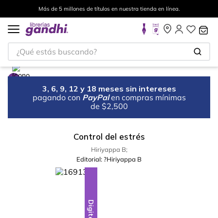
Más de 5 millones de títulos en nuestra tienda en línea.
¿Qué estás buscando?
3, 6, 9, 12 y 18 meses sin intereses
pagando con
PayPal
en compras mínimas
de $2,500
Control del estrés
Hiriyappa B;
Editorial:
?Hiriyappa B
Digital