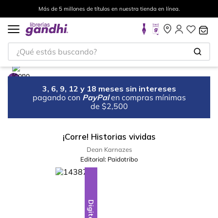
Más de 5 millones de títulos en nuestra tienda en línea.
¿Qué estás buscando?
3, 6, 9, 12 y 18 meses sin intereses
pagando con
PayPal
en compras mínimas
de $2,500
¡Corre! Historias vividas
Dean Karnazes
Editorial:
Paidotribo
Digital