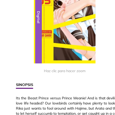
Digital
Haz clic para hacer zoom
SINOPSIS
Its the Beast Prince versus Prince Meanie! And is that devili
love life headed? Our lovebirds certainly have plenty to loo
Rika just wants to fool around with Hajime, but Arata and 
to let herself succumb to temptation, or get caught up in a 