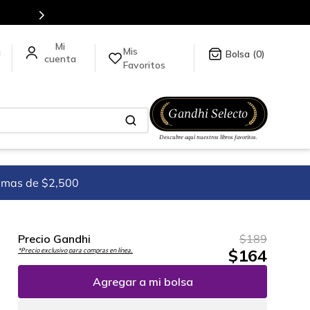
Mis
a
0
Favoritos
imas de $2,500
Precio Gandhi
$
189
$
164
*Precio exclusivo para compras en línea.
Agregar a mi bolsa