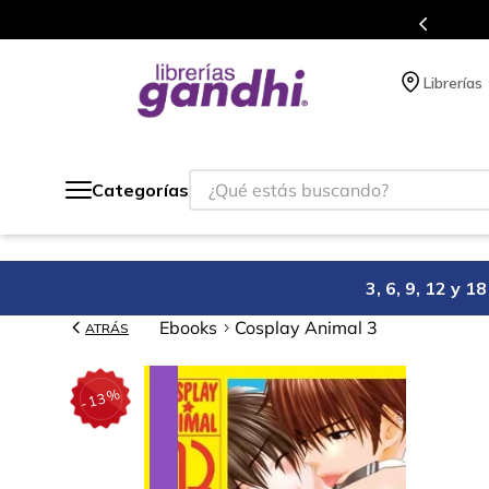
s en el que acumulas puntos en cada compra.
Librerías
¿Qué estás buscando?
Categorías
3, 6, 9, 12 y 
Ebooks
Cosplay Animal 3
ATRÁS
%
13
-