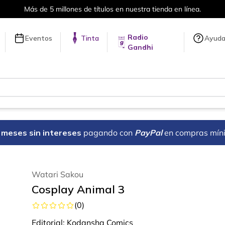
Más de 5 millones de títulos en nuestra tienda en línea.
Radio
Eventos
Tinta
Ayud
Gandhi
18 meses sin intereses
pagando con
PayPal
en compras mín
Watari Sakou
Cosplay Animal 3
(
0
)
Editorial:
Kodansha Comics