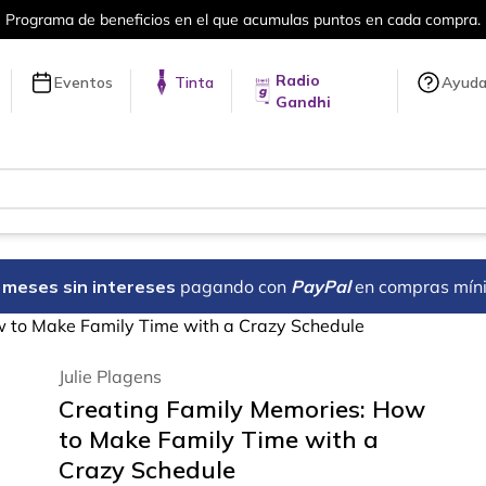
Programa de beneficios en el que acumulas puntos en cada compra.
Radio
Eventos
Tinta
Ayud
Gandhi
18 meses sin intereses
pagando con
PayPal
en compras mín
 to Make Family Time with a Crazy Schedule
Julie Plagens
Creating Family Memories: How
to Make Family Time with a
Crazy Schedule