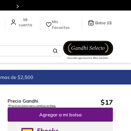
Mis
a
0
Favoritos
imas de $2,500
$
17
Precio Gandhi
*Precio exclusivo para compras en línea.
Agregar a mi bolsa