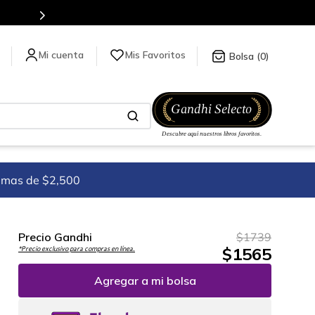
Mis Favoritos
0
imas de $2,500
Precio Gandhi
$
1739
$
1565
*Precio exclusivo para compras en línea.
Agregar a mi bolsa