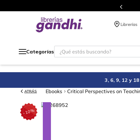
s en el que acumulas puntos en cada compra.
Librerías
¿Qué estás buscando?
Categorías
3, 6, 9, 12 y 
Ebooks
Critical Perspectives on Teachi
ATRÁS
%
10
-