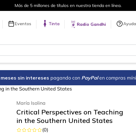
Más de 5 millones de títulos en nuestra tienda en línea.
Eventos
Tinta
Ayuda
Radio Gandhi
18 meses sin intereses
pagando con
PayPal
en compras mín
ng in the Southern United States
María Isolina
Critical Perspectives on Teaching
in the Southern United States
(
0
)