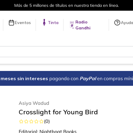
Más de 5 millones de títulos en nuestra tienda en línea.
Radio
Eventos
Tinta
Ayud
Gandhi
18 meses sin intereses
pagando con
PayPal
en compras mín
Asiya Wadud
Crosslight for Young Bird
(
0
)
Editorial:
Nightboat Books