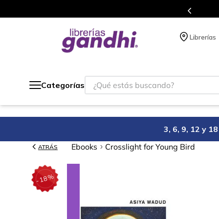
s en el que acumulas puntos en cada compra.
Librerías
¿Qué estás buscando?
Categorías
3, 6, 9, 12 y 
Ebooks
Crosslight for Young Bird
ATRÁS
%
18
-