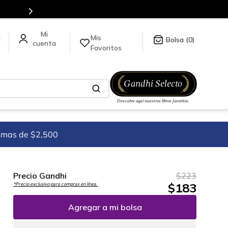
Mis
a
0
Favoritos
imas de $2,500
Precio Gandhi
$
223
$
183
*Precio exclusivo para compras en línea.
Agregar a mi bolsa