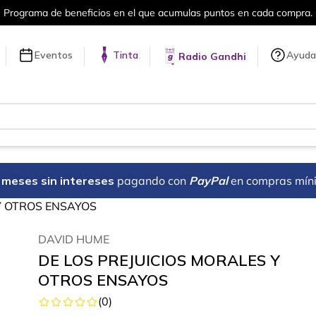
 beneficios en el que acumulas puntos en cada compra.
Eventos
Tinta
Ayuda
Radio Gandhi
18 meses sin intereses
pagando con
PayPal
en compras mín
Y OTROS ENSAYOS
DAVID HUME
DE LOS PREJUICIOS MORALES Y
OTROS ENSAYOS
(
0
)