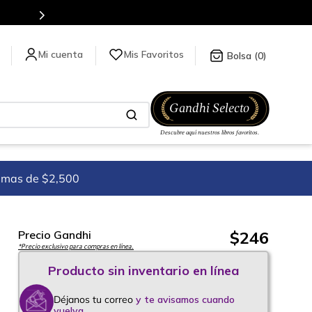
Más de 5 millones de títulos en nuestra tienda en lí
Mis Favoritos
0
imas de $2,500
$
246
Precio Gandhi
*Precio exclusivo para compras en línea.
Déjanos tu correo
y te avisamos cuando
vuelva.