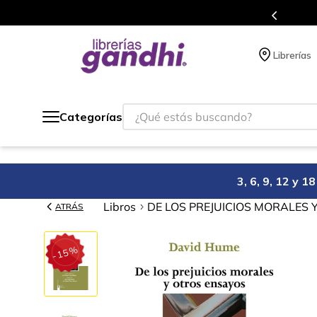
e a todo México.
Programa de
Librerías
¿Qué estás buscando?
Categorías
3, 6, 9, 12 y 
Libros
DE LOS PREJUICIOS MORALES 
ATRÁS
%
15
-