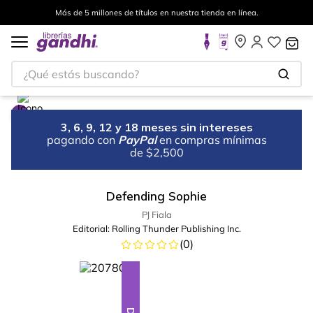
Más de 5 millones de títulos en nuestra tienda en línea.
¿Qué estás buscando?
3, 6, 9, 12 y 18 meses sin intereses
pagando con
PayPal
en compras mínimas
de $2,500
Defending Sophie
PJ Fiala
Editorial:
Rolling Thunder Publishing Inc.
(
0
)