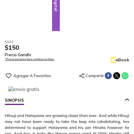
Digital
$
172
$
150
Precio Gandhi
eBook
*Precio exclusivo para compras en línea.
SINOPSIS
Hitsuji and Hatoyama are growing closer than ever. And while Hitsuji
may not have been ready to take the leap into cohabitating, hes
determined to support Hatoyama and his son Hinata however he
can. And boy, it looks like theyre gonna need it! With Hinata still