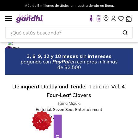
Más de 5 millones de títulos en nuestra tienda en línea.
¿Qué estás buscando?
3, 6, 9, 12 y 18 meses sin intereses
pagando con
PayPal
en compras mínimas
de $2,500
Delinquent Daddy and Tender Teacher Vol. 4:
Four-Leaf Clovers
Tama Mizuki
Editorial:
Seven Seas Entertainment
%
13
-