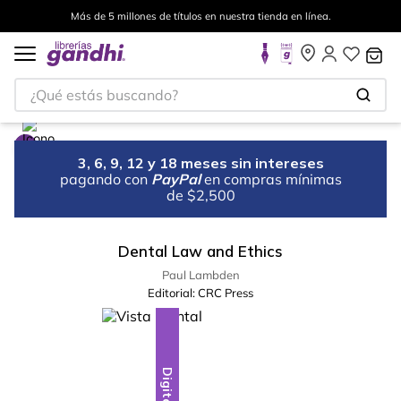
Más de 5 millones de títulos en nuestra tienda en línea.
¿Qué estás buscando?
3, 6, 9, 12 y 18 meses sin intereses
pagando con
PayPal
en compras mínimas
de $2,500
Dental Law and Ethics
Paul Lambden
Editorial:
CRC Press
Digital