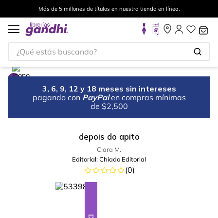
Más de 5 millones de títulos en nuestra tienda en línea.
¿Qué estás buscando?
3, 6, 9, 12 y 18 meses sin intereses
pagando con
PayPal
en compras mínimas
de $2,500
depois do apito
Clara M.
Editorial:
Chiado Editorial
(
0
)