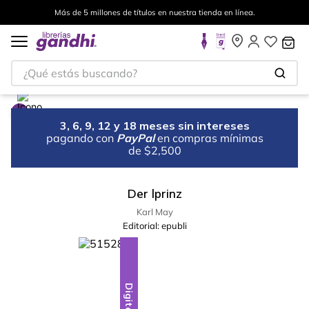
Más de 5 millones de títulos en nuestra tienda en línea.
¿Qué estás buscando?
3, 6, 9, 12 y 18 meses sin intereses
pagando con
PayPal
en compras mínimas
de $2,500
Der lprinz
Karl May
Editorial:
epubli
Digital