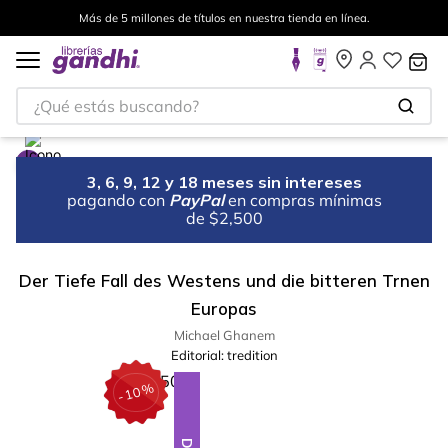
Más de 5 millones de títulos en nuestra tienda en línea.
¿Qué estás buscando?
3, 6, 9, 12 y 18 meses sin intereses
pagando con
PayPal
en compras mínimas
de $2,500
Der Tiefe Fall des Westens und die bitteren Trnen
Europas
Michael Ghanem
Editorial:
tredition
%
10
-