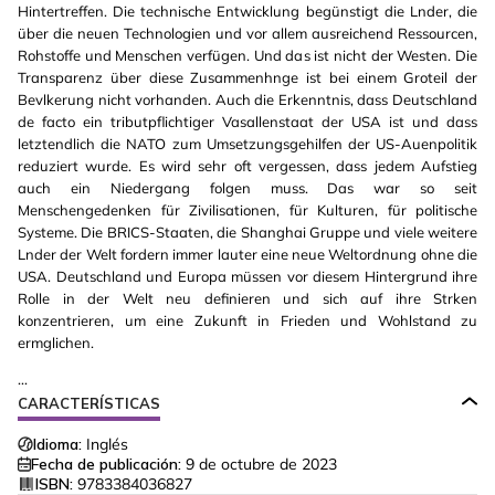
Hintertreffen. Die technische Entwicklung begünstigt die Lnder, die
über die neuen Technologien und vor allem ausreichend Ressourcen,
Rohstoffe und Menschen verfügen. Und das ist nicht der Westen. Die
Transparenz über diese Zusammenhnge ist bei einem Groteil der
Bevlkerung nicht vorhanden. Auch die Erkenntnis, dass Deutschland
de facto ein tributpflichtiger Vasallenstaat der USA ist und dass
letztendlich die NATO zum Umsetzungsgehilfen der US-Auenpolitik
reduziert wurde. Es wird sehr oft vergessen, dass jedem Aufstieg
auch ein Niedergang folgen muss. Das war so seit
Menschengedenken für Zivilisationen, für Kulturen, für politische
Systeme. Die BRICS-Staaten, die Shanghai Gruppe und viele weitere
Lnder der Welt fordern immer lauter eine neue Weltordnung ohne die
USA. Deutschland und Europa müssen vor diesem Hintergrund ihre
Rolle in der Welt neu definieren und sich auf ihre Strken
konzentrieren, um eine Zukunft in Frieden und Wohlstand zu
ermglichen.
...
CARACTERÍSTICAS
Idioma:
Inglés
Fecha de publicación:
9 de octubre de 2023
ISBN:
9783384036827