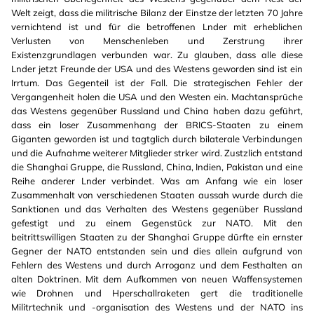
Welt zeigt, dass die militrische Bilanz der Einstze der letzten 70 Jahre
vernichtend ist und für die betroffenen Lnder mit erheblichen
Verlusten von Menschenleben und Zerstrung ihrer
Existenzgrundlagen verbunden war. Zu glauben, dass alle diese
Lnder jetzt Freunde der USA und des Westens geworden sind ist ein
Irrtum. Das Gegenteil ist der Fall. Die strategischen Fehler der
Vergangenheit holen die USA und den Westen ein. Machtansprüche
das Westens gegenüber Russland und China haben dazu geführt,
dass ein loser Zusammenhang der BRICS-Staaten zu einem
Giganten geworden ist und tagtglich durch bilaterale Verbindungen
und die Aufnahme weiterer Mitglieder strker wird. Zustzlich entstand
die Shanghai Gruppe, die Russland, China, Indien, Pakistan und eine
Reihe anderer Lnder verbindet. Was am Anfang wie ein loser
Zusammenhalt von verschiedenen Staaten aussah wurde durch die
Sanktionen und das Verhalten des Westens gegenüber Russland
gefestigt und zu einem Gegenstück zur NATO. Mit den
beitrittswilligen Staaten zu der Shanghai Gruppe dürfte ein ernster
Gegner der NATO entstanden sein und dies allein aufgrund von
Fehlern des Westens und durch Arroganz und dem Festhalten an
alten Doktrinen. Mit dem Aufkommen von neuen Waffensystemen
wie Drohnen und Hperschallraketen gert die traditionelle
Militrtechnik und -organisation des Westens und der NATO ins