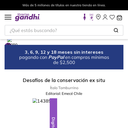
Más de 5 millones de títulos en nuestra tienda en línea.
¿Qué estás buscando?
3, 6, 9, 12 y 18 meses sin intereses
pagando con
PayPal
en compras mínimas
de $2,500
Desafíos de la conservación ex situ
Ítalo Tamburrino
Editorial:
Emecé Chile
Digital