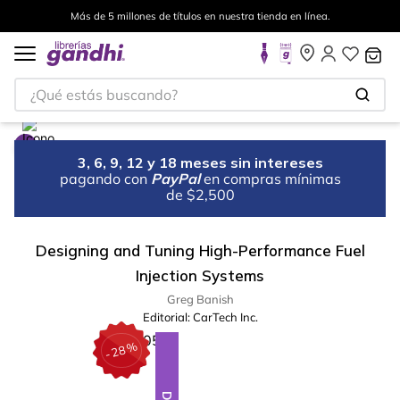
Más de 5 millones de títulos en nuestra tienda en línea.
¿Qué estás buscando?
3, 6, 9, 12 y 18 meses sin intereses
pagando con
PayPal
en compras mínimas
de $2,500
Designing and Tuning High-Performance Fuel
Injection Systems
Greg Banish
Editorial:
CarTech Inc.
%
28
-