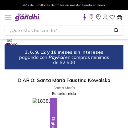
Más de 5 millones de títulos en nuestra tienda en línea.
¿Qué estás buscando?
3, 6, 9, 12 y 18 meses sin intereses
pagando con
PayPal
en compras mínimas
de $2,500
DIARIO: Santa María Faustina Kowalska
Santa María
Editorial:
nicla
Digital