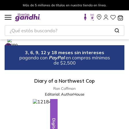
Más de 5 millones de títulos en nuestra tienda en línea.
¿Qué estás buscando?
3, 6, 9, 12 y 18 meses sin intereses
pagando con
PayPal
en compras mínimas
de $2,500
Diary of a Northwest Cop
Ron Coffman
Editorial:
AuthorHouse
Digital