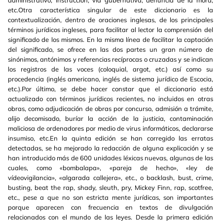
etc.Otra característica singular de este diccionario es la
contextualización, dentro de oraciones inglesas, de los principales
términos jurídicos ingleses, para facilitar al lector la comprensión del
significado de los mismos. En la misma línea de facilitar la captación
del significado, se ofrece en las dos partes un gran número de
sinónimos, antónimos y referencias recíprocas o cruzadas y se indican
los registros de las voces (coloquial, argot, etc.) así como su
procedencia (inglés americano, inglés de sistema jurídico de Escocia,
etc.).Por último, se debe hacer constar que el diccionario está
actualizado con términos jurídicos recientes, no incluidos en otras
obras, como adjudicación de obras por concurso, admisión a trámite,
alijo decomisado, buríar la acción de la justicia, contaminación
maliciosa de ordenadores por medio de virus informáticos, declararse
insumiso, etc.En la quinta edición se han corregido las erratas
detectadas, se ha mejorado la redacción de alguna explicación y se
han introducido más de 600 unidades léxicas nuevas, algunas de las
cuales, como «bombalapa», «pareja de hecho», «ley de
vídeovigilancia», «algarada callejera», etc., o backlash, bust, crime,
busting, beat the rap, shady, sleuth, pry, Mickey Finn, rap, scotfree,
etc., pese a que no son estricta mente jurídicas, son importantes
porque aparecen con frecuencia en textos de divulgación
relacionados con el mundo de las leyes. Desde la primera edición