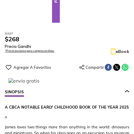
$
327
$
268
Precio Gandhi
eBook
*Precio exclusivo para compras en línea.
SINOPSIS
A CBCA NOTABLE EARLY CHILDHOOD BOOK OF THE YEAR 2025
n
James loves two things more than anything in the world: dinosaurs
and miniatures. So when his class goes on an excursion to a museum