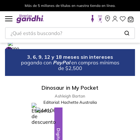
Más de 5 millones de títulos en nuestra tienda en línea.
¿Qué estás buscando?
3, 6, 9, 12 y 18 meses sin intereses
pagando con
PayPal
en compras mínimas
de $2,500
Dinosaur in My Pocket
Ashleigh Barton
Editorial:
Hachette Australia
%
18
-
Digital