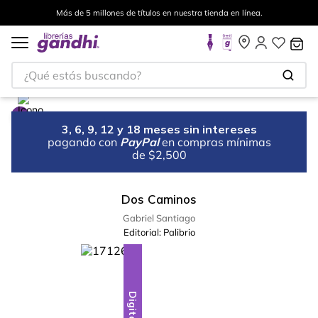
Más de 5 millones de títulos en nuestra tienda en línea.
¿Qué estás buscando?
3, 6, 9, 12 y 18 meses sin intereses
pagando con
PayPal
en compras mínimas
de $2,500
Dos Caminos
Gabriel Santiago
Editorial:
Palibrio
Digital