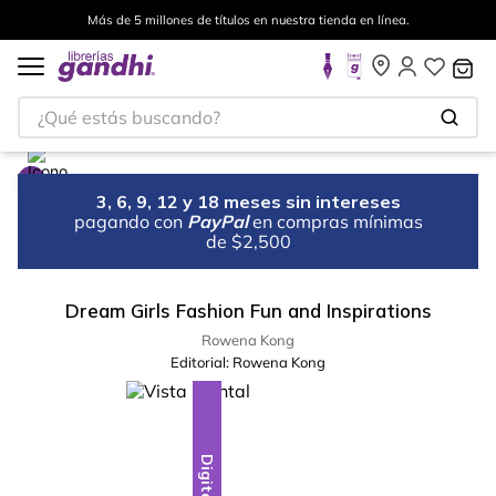
Más de 5 millones de títulos en nuestra tienda en línea.
¿Qué estás buscando?
3, 6, 9, 12 y 18 meses sin intereses
pagando con
PayPal
en compras mínimas
de $2,500
Dream Girls Fashion Fun and Inspirations
Rowena Kong
Editorial:
Rowena Kong
Digital