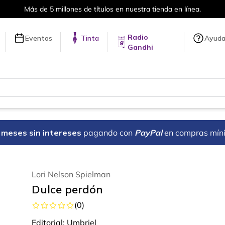
Más de 5 millones de títulos en nuestra tienda en línea.
Radio
Eventos
Tinta
Ayud
Gandhi
18 meses sin intereses
pagando con
PayPal
en compras mín
Lori Nelson Spielman
Dulce perdón
(
0
)
Editorial:
Umbriel