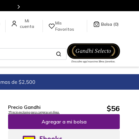
Mis
a
0
Favoritos
imas de $2,500
$
56
Precio Gandhi
*Precio exclusivo para compras en línea.
Agregar a mi bolsa