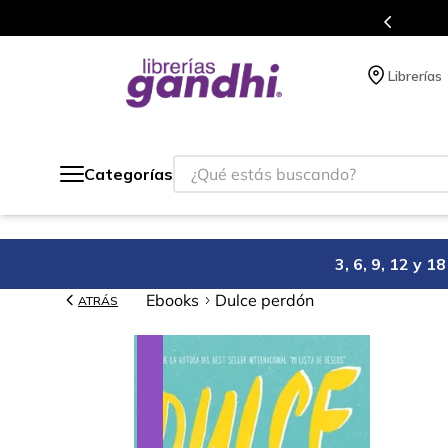
s en el que acumulas puntos en cada compra.
Librerías
¿Qué estás buscando?
Categorías
3, 6, 9, 12 y 
Ebooks
Dulce perdón
ATRÁS