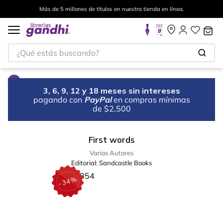
Más de 5 millones de títulos en nuestra tienda en línea.
¿Qué estás buscando?
3, 6, 9, 12 y 18 meses sin intereses
pagando con
PayPal
en compras mínimas
de $2,500
First words
Varios Autores
Editorial:
Sandcastle Books
%
34
-