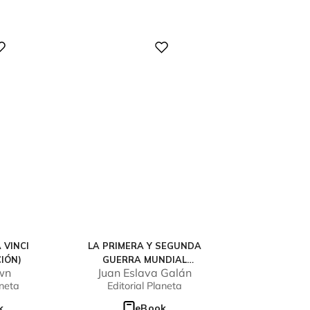
Digital
 VINCI
LA PRIMERA Y SEGUNDA
CIÓN)
GUERRA MUNDIAL
wn
Juan Eslava Galán
CONTADA PARA
aneta
Editorial Planeta
ESCÉPTICOS (PACK)
k
eBook