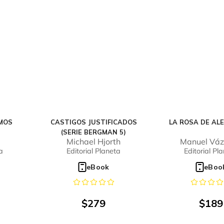
MOS
CASTIGOS JUSTIFICADOS
LA ROSA DE AL
(SERIE BERGMAN 5)
Michael Hjorth
Manuel Vá
Montalb
a
Editorial Planeta
Editorial Pl
eBook
eBoo
$
279
$
189