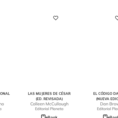
Digital
Digital
IONAL
LAS MUJERES DE CÉSAR
EL CÓDIGO DA
(ED. REVISADA)
(NUEVA EDI
no
Colleen McCullough
Dan Bro
a
Editorial Planeta
Editorial Pl
eBook
eBoo