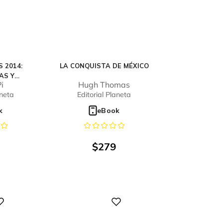
 2014:
LA CONQUISTA DE MÉXICO
AS Y
i
Hugh Thomas
N LAS
aneta
Editorial Planeta
UTURO
 EN
k
eBook
$
279
Digital