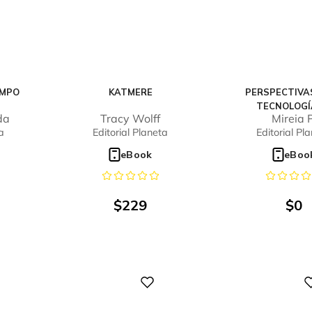
EMPO
KATMERE
PERSPECTIVAS
TECNOLOGÍ
da
Tracy Wolff
Mireia P
PEDAGOGÍA E
a
Editorial Planeta
Editorial Pl
AULAS.EL F
INMEDIATO
eBook
eBoo
$
229
$
0
Digital
Digital