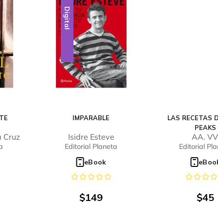
Digital
TE
IMPARABLE
LAS RECETAS 
PEAKS
a Cruz
Isidre Esteve
AA. VV
a
Editorial Planeta
Editorial Pl
eBook
eBoo
$
149
$
45