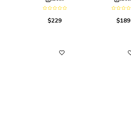
$
229
$
189
Digital
Digital