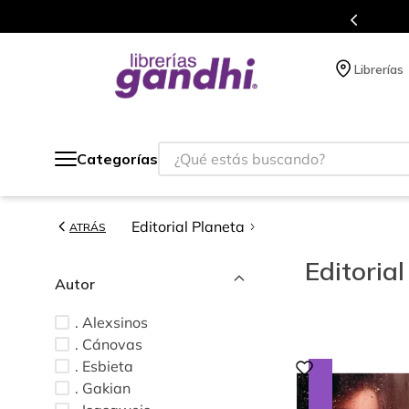
es de títulos en nuestra tienda en línea.
Librerías
¿Qué estás buscando?
Categorías
Editorial Planeta
ATRÁS
Editoria
Autor
. Alexsinos
. Cánovas
. Esbieta
. Gakian