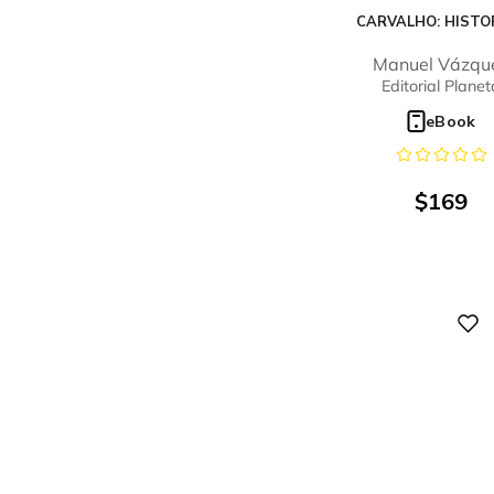
CARVALHO: HISTO
Manuel Vázqu
Montalbán
Editorial Planet
eBook
$
169
Digital