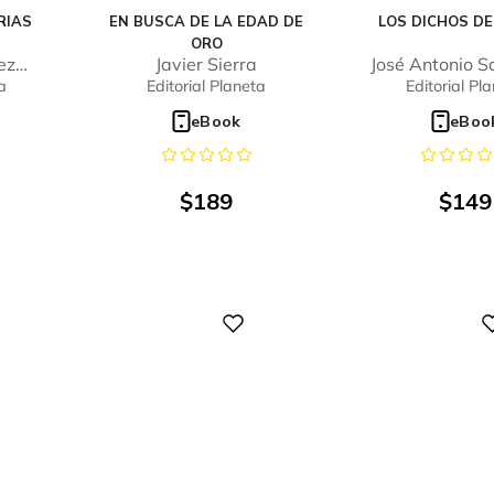
RIAS
EN BUSCA DE LA EDAD DE
LOS DICHOS DE
ORO
ez
Javier Sierra
José Antonio 
a
Editorial Planeta
Editorial Pl
eBook
eBoo
$
189
$
149
Digital
Digital