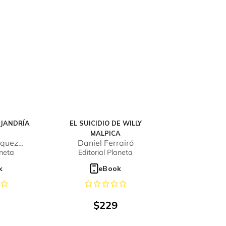
EJANDRÍA
EL SUICIDIO DE WILLY
MALPICA
zquez
Daniel Ferrairó
án
aneta
Editorial Planeta
k
eBook
$
229