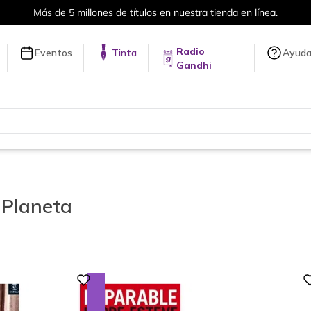
Envíos a todo el mundo, para más información da click
aquí
.
Radio
Eventos
Tinta
Ayud
Gandhi
l Planeta
Digital