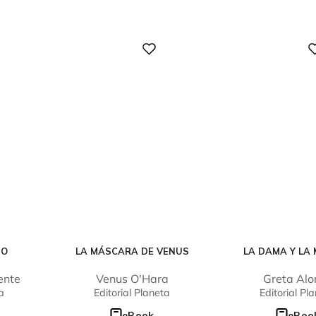
Digital
Digital
GO
LA MÁSCARA DE VENUS
LA DAMA Y LA
ente
Venus O'Hara
Greta Alo
a
Editorial Planeta
Editorial Pl
eBook
eBoo