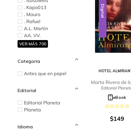
. Isasaweis
Digital
. Kapo013
. Mauro
. Rafuel
A.L. Martin
AA. VV.
VER MÁS 700
Categoría
HOTEL ALMIRAN
Antes que en papel
Marta Rivera de l
Editorial Planet
Editorial
eBook
Editorial Planeta
Planeta
$
149
Idioma