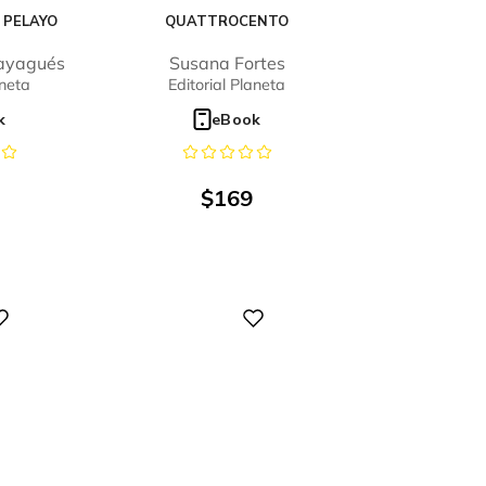
 PELAYO
QUATTROCENTO
Sayagués
Susana Fortes
aneta
Editorial Planeta
k
eBook
$
169
Digital