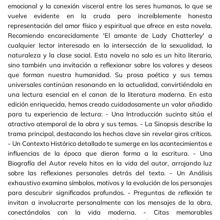
emocional y la conexión visceral entre los seres humanos, lo que se
vuelve evidente en la cruda pero increíblemente honesta
representación del amor físico y espiritual que ofrece en esta novela.
Recomiendo encarecidamente 'El amante de Lady Chatterley' a
cualquier lector interesado en la intersección de la sexualidad, la
naturaleza y la clase social. Esta novela no solo es un hito literario,
sino también una invitación a reflexionar sobre los valores y deseos
que forman nuestra humanidad. Su prosa poética y sus temas
universales continúan resonando en la actualidad, convirtiéndola en
una lectura esencial en el canon de la literatura moderna. En esta
edición enriquecida, hemos creado cuidadosamente un valor añadido
para tu experiencia de lectura: - Una Introducción sucinta sitúa el
atractivo atemporal de la obra y sus temas. - La Sinopsis describe la
trama principal, destacando los hechos clave sin revelar giros críticos.
- Un Contexto Histórico detallado te sumerge en los acontecimientos e
influencias de la época que dieron forma a la escritura. - Una
Biografía del Autor revela hitos en la vida del autor, arrojando luz
sobre las reflexiones personales detrás del texto. - Un Análisis
exhaustivo examina símbolos, motivos y la evolución de los personajes
para descubrir significados profundos. - Preguntas de reflexión te
invitan a involucrarte personalmente con los mensajes de la obra,
conectándolos con la vida moderna. - Citas memorables