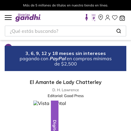
Más de 5 millones de títulos en nuestra tienda en línea.
¿Qué estás buscando?
3, 6, 9, 12 y 18 meses sin intereses
pagando con
PayPal
en compras mínimas
de $2,500
El Amante de Lady Chatterley
D. H. Lawrence
Editorial:
Good Press
Digital