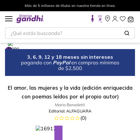
Más de 5 millones de títulos en nuestra tienda en línea.
¿Qué estás buscando?
3, 6, 9, 12 y 18 meses sin intereses
pagando con
PayPal
en compras mínimas
de $2,500
El amor, las mujeres y la vida (edición enriquecida
con poemas leídos por el propio autor)
Mario Benedetti
Editorial:
ALFAGUARA
(
0
)