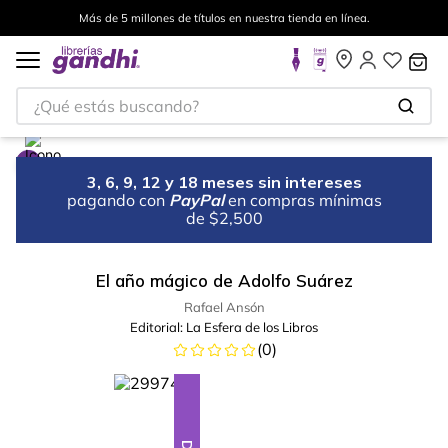
Más de 5 millones de títulos en nuestra tienda en línea.
¿Qué estás buscando?
3, 6, 9, 12 y 18 meses sin intereses
pagando con
PayPal
en compras mínimas
de $2,500
El año mágico de Adolfo Suárez
Rafael Ansón
Editorial:
La Esfera de los Libros
(
0
)