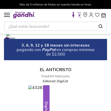
Más de 5 millones de títulos en nuestra tienda en línea.
¿Qué estás buscando?
3, 6, 9, 12 y 18 meses sin intereses
pagando con
PayPal
en compras mínimas
de $2,500
EL ANTICRISTO
Friedrich Nietzsche
Editorial:
DigiCat
Digital