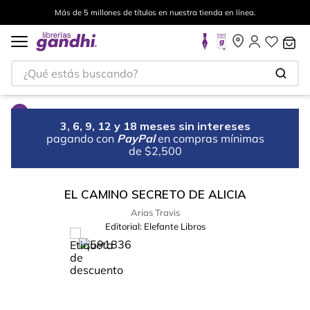
Más de 5 millones de títulos en nuestra tienda en línea.
¿Qué estás buscando?
3, 6, 9, 12 y 18 meses sin intereses
pagando con
PayPal
en compras mínimas
de $2,500
EL CAMINO SECRETO DE ALICIA
Arias Travis
Editorial:
Elefante Libros
%
51
-