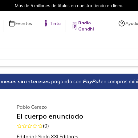
Más de 5 millones de títulos en nuestra tienda en línea.
Radio
Eventos
Tinta
Ayud
Gandhi
18 meses sin intereses
pagando con
PayPal
en compras mín
Pablo Cerezo
El cuerpo enunciado
(
0
)
Editorial:
Siglo XXI Editores