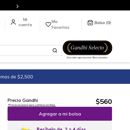
Mis
a
0
Favoritos
imas de $2,500
$
560
Precio Gandhi
*Precio exclusivo para compras en línea.
Agregar a mi bolsa