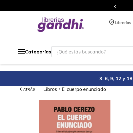
s en el que acumulas puntos en cada compra.
Librerías
¿Qué estás buscando?
Categorías
3, 6, 9, 12 y 
Libros
El cuerpo enunciado
ATRÁS