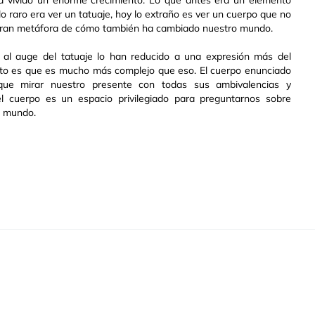
 vivido un enorme crecimiento. Lo que antes era un elemento
lo raro era ver un tatuaje, hoy lo extraño es ver un cuerpo que no
a gran metáfora de cómo también ha cambiado nuestro mundo.
l auge del tatuaje lo han reducido a una expresión más del
ierto es que es mucho más complejo que eso. El cuerpo enunciado
ue mirar nuestro presente con todas sus ambivalencias y
l cuerpo es un espacio privilegiado para preguntarnos sobre
el mundo.