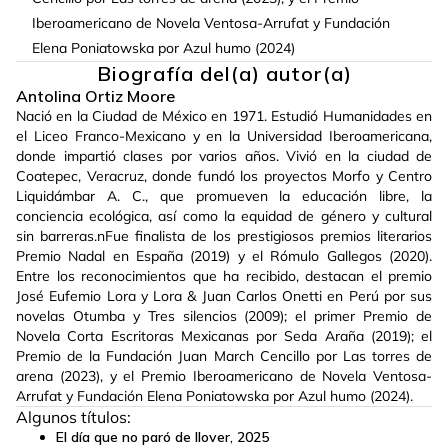
Iberoamericano de Novela Ventosa-Arrufat y Fundación
Elena Poniatowska por Azul humo (2024)
Biografía del(a) autor(a)
Antolina Ortiz Moore
Nació en la Ciudad de México en 1971. Estudió Humanidades en
el Liceo Franco-Mexicano y en la Universidad Iberoamericana,
donde impartió clases por varios años. Vivió en la ciudad de
Coatepec, Veracruz, donde fundó los proyectos Morfo y Centro
Liquidámbar A. C., que promueven la educación libre, la
conciencia ecológica, así como la equidad de género y cultural
sin barreras.nFue finalista de los prestigiosos premios literarios
Premio Nadal en España (2019) y el Rómulo Gallegos (2020).
Entre los reconocimientos que ha recibido, destacan el premio
José Eufemio Lora y Lora & Juan Carlos Onetti en Perú por sus
novelas Otumba y Tres silencios (2009); el primer Premio de
Novela Corta Escritoras Mexicanas por Seda Araña (2019); el
Premio de la Fundación Juan March Cencillo por Las torres de
arena (2023), y el Premio Iberoamericano de Novela Ventosa-
Arrufat y Fundación Elena Poniatowska por Azul humo (2024).
Algunos títulos:
El día que no paró de llover
,
2025