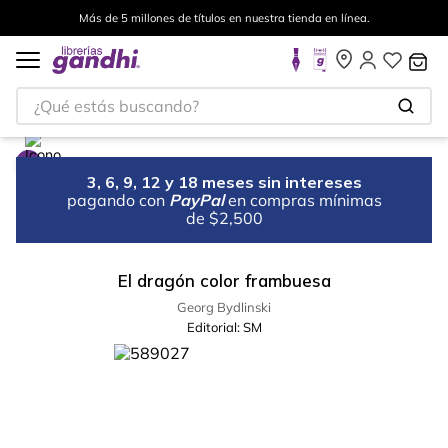
Más de 5 millones de títulos en nuestra tienda en línea.
¿Qué estás buscando?
3, 6, 9, 12 y 18 meses sin intereses
pagando con
PayPal
en compras mínimas
de $2,500
El dragón color frambuesa
Georg Bydlinski
Editorial:
SM