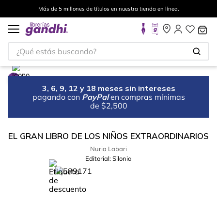
Más de 5 millones de títulos en nuestra tienda en línea.
¿Qué estás buscando?
3, 6, 9, 12 y 18 meses sin intereses
pagando con
PayPal
en compras mínimas
de $2,500
EL GRAN LIBRO DE LOS NIÑOS EXTRAORDINARIOS
Nuria Labari
Editorial:
Silonia
%
56
-