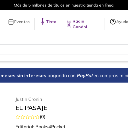
Más de 5 millones de títulos en nuestra tienda en línea.
Radio
Eventos
Tinta
Ayud
Gandhi
18 meses sin intereses
pagando con
PayPal
en compras mín
Justin Cronin
EL PASAJE
(
0
)
Editorial:
Books4Pocket