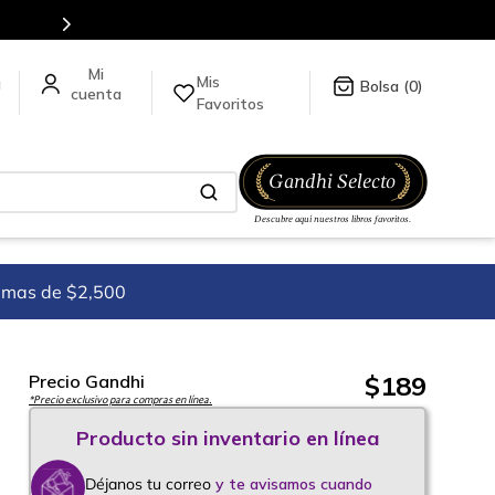
Mis
a
0
Favoritos
imas de $2,500
$
189
Precio Gandhi
*Precio exclusivo para compras en línea.
Déjanos tu correo
y te avisamos cuando