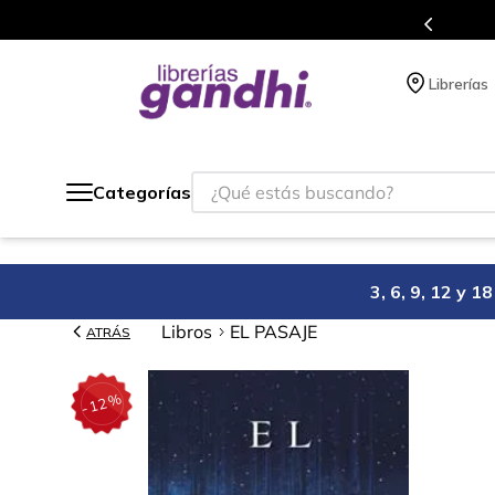
s en el que acumulas puntos en cada compra.
Librerías
¿Qué estás buscando?
Categorías
3, 6, 9, 12 y 
Libros
EL PASAJE
ATRÁS
%
12
-