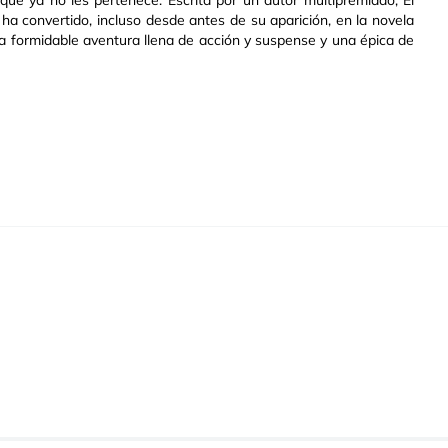
e ya no les pertenece. Escrita por un autor multipremiado, El
 ha convertido, incluso desde antes de su aparición, en la novela
 formidable aventura llena de acción y suspense y una épica de