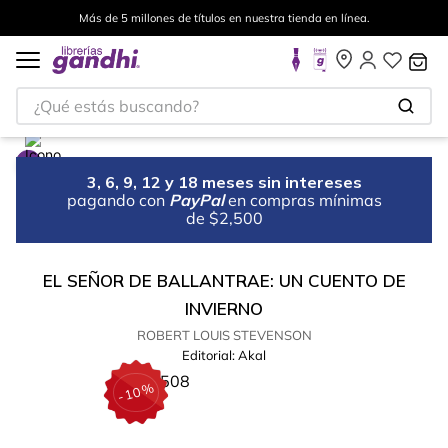
Más de 5 millones de títulos en nuestra tienda en línea.
¿Qué estás buscando?
3, 6, 9, 12 y 18 meses sin intereses
pagando con
PayPal
en compras mínimas
de $2,500
EL SEÑOR DE BALLANTRAE: UN CUENTO DE
INVIERNO
ROBERT LOUIS STEVENSON
Editorial:
Akal
%
10
-